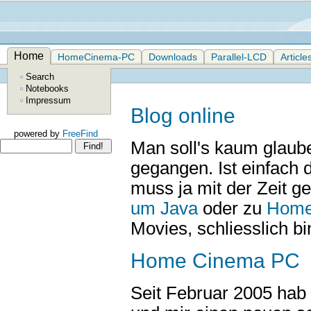
Home
HomeCinema-PC
Downloads
Parallel-LCD
Article
Search
Notebooks
Impressum
Blog online
powered by
FreeFind
Man soll's kaum glaube
gegangen. Ist einfach d
muss ja mit der Zeit g
um Java
oder zu
Home
Movies, schliesslich bi
Home Cinema PC
Seit Februar 2005 hab